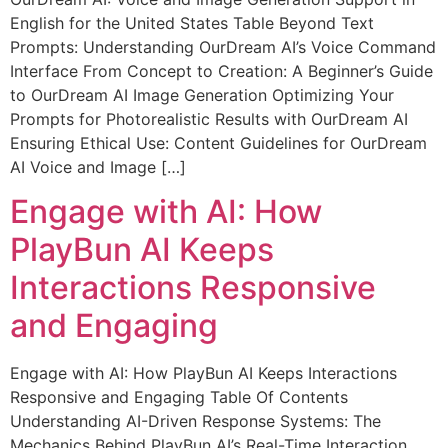
English for the United States Table Beyond Text
Prompts: Understanding OurDream AI’s Voice Command
Interface From Concept to Creation: A Beginner’s Guide
to OurDream AI Image Generation Optimizing Your
Prompts for Photorealistic Results with OurDream AI
Ensuring Ethical Use: Content Guidelines for OurDream
AI Voice and Image […]
Engage with AI: How
PlayBun AI Keeps
Interactions Responsive
and Engaging
Engage with AI: How PlayBun AI Keeps Interactions
Responsive and Engaging Table Of Contents
Understanding AI-Driven Response Systems: The
Mechanics Behind PlayBun AI’s Real-Time Interaction