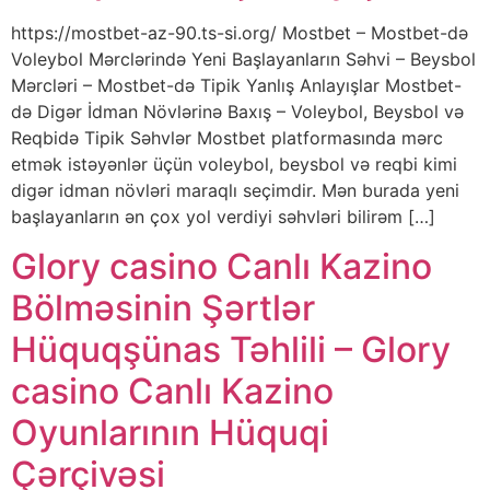
https://mostbet-az-90.ts-si.org/ Mostbet – Mostbet-də
Voleybol Mərclərində Yeni Başlayanların Səhvi – Beysbol
Mərcləri – Mostbet-də Tipik Yanlış Anlayışlar Mostbet-
də Digər İdman Növlərinə Baxış – Voleybol, Beysbol və
Reqbidə Tipik Səhvlər Mostbet platformasında mərc
etmək istəyənlər üçün voleybol, beysbol və reqbi kimi
digər idman növləri maraqlı seçimdir. Mən burada yeni
başlayanların ən çox yol verdiyi səhvləri bilirəm […]
Glory casino Canlı Kazino
Bölməsinin Şərtlər
Hüquqşünas Təhlili – Glory
casino Canlı Kazino
Oyunlarının Hüquqi
Çərçivəsi