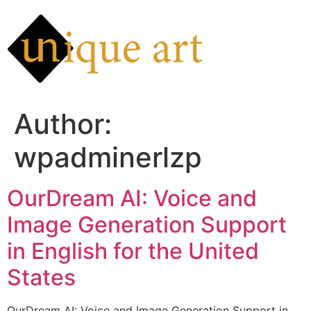
Skip
to
content
Author:
wpadminerlzp
OurDream AI: Voice and
Image Generation Support
in English for the United
States
OurDream AI: Voice and Image Generation Support in