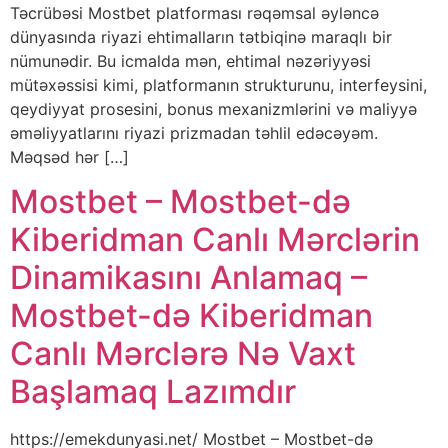
Təcrübəsi Mostbet platforması rəqəmsal əyləncə
dünyasında riyazi ehtimalların tətbiqinə maraqlı bir
nümunədir. Bu icmalda mən, ehtimal nəzəriyyəsi
mütəxəssisi kimi, platformanın strukturunu, interfeysini,
qeydiyyat prosesini, bonus mexanizmlərini və maliyyə
əməliyyatlarını riyazi prizmadan təhlil edəcəyəm.
Məqsəd hər […]
Mostbet – Mostbet-də
Kiberidman Canlı Mərclərin
Dinamikasını Anlamaq –
Mostbet-də Kiberidman
Canlı Mərclərə Nə Vaxt
Başlamaq Lazımdır
https://emekdunyasi.net/ Mostbet – Mostbet-də